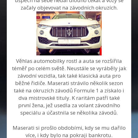
úspěch na sebe nedal dlouho čekat a vozy se
začaly objevovat na závodních okruzích.
Věhlas automobilky rostl a auta se rozšířila
téměř po celém světě. Neustále se vyráběly jak
závodní vozidla, tak také klasická auta pro
běžné řidiče. Maserati strávilo několik sezon
také na okruzích závodů Formule 1 a získalo i
dva mistrovské tituly. K raritám patří také
první žena, jež usedla za volant závodního
speciálu a účastnila se několika závodů.
Maserati si prošlo obdobími, kdy se mu dařilo
více, i kdy bylo na pokraji bankrotu.