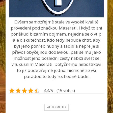
Ovšem samozřejmě stále ve vysoké kvalitě
provedení pod značkou Maserati. I když to zní
poněkud bizarním dojmem, nejedná se o vtip,
ale o skutečnost. Kdo tedy nebude chtít, aby
byl jeho pohřeb nudný a fádní a nepře je si
převoz obyčejnou dodávkou, pak se mu jako
možnost jeho poslední cesty nabízí svézt se
v luxusním Maserati. Dotyčnému nebožtíkovi
to již bude zřejmě jedno, nicméně se vší
parádou to tedy rozhodně bude.
4.4/5 - (15 votes)
AUTO MOTO