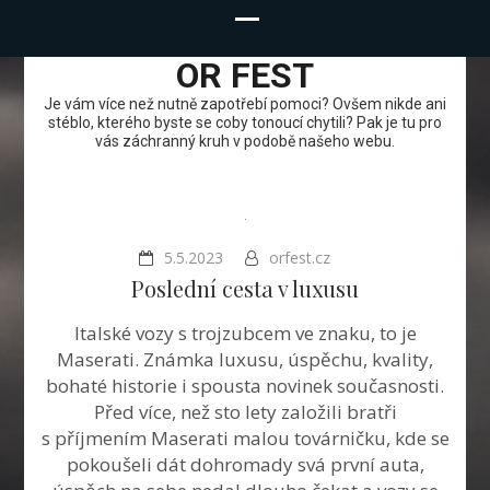
OR FEST
Je vám více než nutně zapotřebí pomoci? Ovšem nikde ani
stéblo, kterého byste se coby tonoucí chytili? Pak je tu pro
vás záchranný kruh v podobě našeho webu.
5.5.2023
orfest.cz
Poslední cesta v luxusu
Italské vozy s trojzubcem ve znaku, to je
Maserati. Známka luxusu, úspěchu, kvality,
bohaté historie i spousta novinek současnosti.
Před více, než sto lety založili bratři
s příjmením Maserati malou továrničku, kde se
pokoušeli dát dohromady svá první auta,