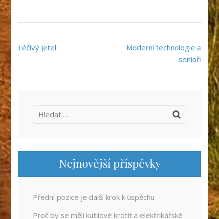
Navigace
Léčivý jetel
Moderní technologie a
pro
senioři
příspěvek
Vyhledávání
Nejnovější příspěvky
Přední pozice je další krok k úspěchu
Proč by se měli kutilové krotit a elektrikářské