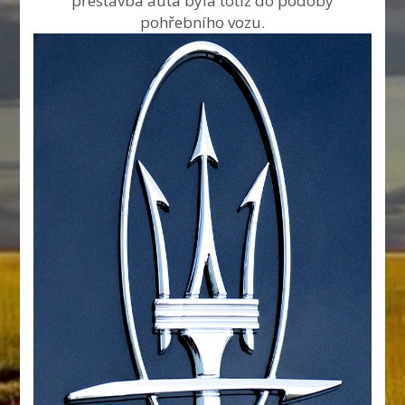
přestavba auta byla totiž do podoby
pohřebního vozu.