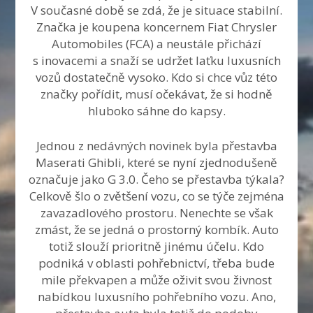
V současné době se zdá, že je situace stabilní.
Značka je koupena koncernem Fiat Chrysler
Automobiles (FCA) a neustále přichází
s inovacemi a snaží se udržet laťku luxusních
vozů dostatečně vysoko. Kdo si chce vůz této
značky pořídit, musí očekávat, že si hodně
hluboko sáhne do kapsy.
Jednou z nedávných novinek byla přestavba
Maserati Ghibli, které se nyní zjednodušeně
označuje jako G 3.0. Čeho se přestavba týkala?
Celkově šlo o zvětšení vozu, co se týče zejména
zavazadlového prostoru. Nenechte se však
zmást, že se jedná o prostorný kombík. Auto
totiž slouží prioritně jinému účelu. Kdo
podniká v oblasti pohřebnictví, třeba bude
mile překvapen a může oživit svou živnost
nabídkou luxusního pohřebního vozu. Ano,