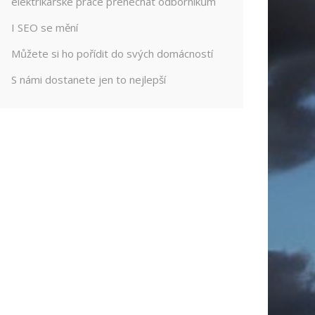
elektrikářské práce přenechat odborníkům
I SEO se mění
Můžete si ho pořídit do svých domácností
S námi dostanete jen to nejlepší