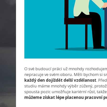
O své budoucí práci už mnohdy rozhodujeme
nepracuje ve svém oboru. Měli bychom si sr
každý den dojíždět delší vzdělanost
. Pře
studiu máme mnohdy výběr zúžený, protože
spousta pozic umožňuje kariérní růst, takž
můžeme získat lépe placenou pracovní po