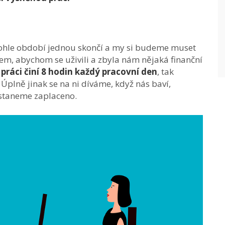
 tohle období jednou skončí a my si budeme muset
íjem, abychom se uživili a zbyla nám nějaká finanční
práci činí 8 hodin každý pracovní den
, tak
Úplně jinak se na ni díváme, když nás baví,
dostaneme zaplaceno.