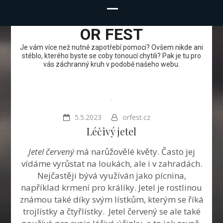
OR FEST
Je vám více než nutně zapotřebí pomoci? Ovšem nikde ani
stéblo, kterého byste se coby tonoucí chytili? Pak je tu pro
vás záchranný kruh v podobě našeho webu.
5.5.2023
orfest.cz
Léčivý jetel
Jetel červený
má narůžovělé květy. Často jej
vídáme vyrůstat na loukách, ale i v zahradách.
Nejčastěji bývá využíván jako pícnina,
například krmení pro králíky. Jetel je rostlinou
známou také díky svým lístkům, kterým se říká
trojlístky a čtyřlístky. Jetel červený se ale také