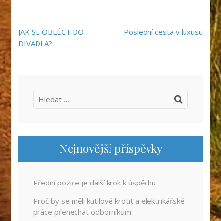
Navigace
JAK SE OBLÉCT DO
Poslední cesta v luxusu
pro
DIVADLA?
příspěvek
Vyhledávání
Nejnovější příspěvky
Přední pozice je další krok k úspěchu
Proč by se měli kutilové krotit a elektrikářské
práce přenechat odborníkům