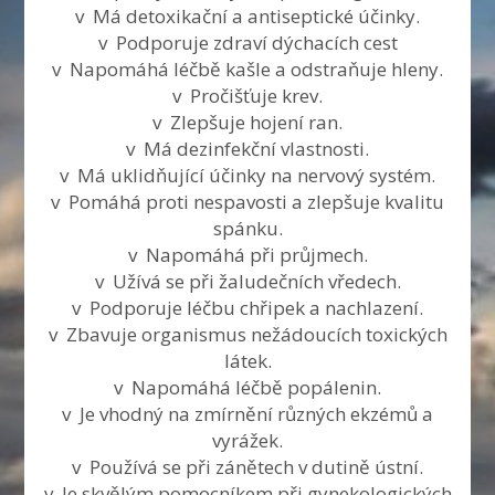
v Má detoxikační a antiseptické účinky.
v Podporuje zdraví dýchacích cest
v Napomáhá léčbě kašle a odstraňuje hleny.
v Pročišťuje krev.
v Zlepšuje hojení ran.
v Má dezinfekční vlastnosti.
v Má uklidňující účinky na nervový systém.
v Pomáhá proti nespavosti a zlepšuje kvalitu
spánku.
v Napomáhá při průjmech.
v Užívá se při žaludečních vředech.
v Podporuje léčbu chřipek a nachlazení.
v Zbavuje organismus nežádoucích toxických
látek.
v Napomáhá léčbě popálenin.
v Je vhodný na zmírnění různých ekzémů a
vyrážek.
v Používá se při zánětech v dutině ústní.
v Je skvělým pomocníkem při gynekologických