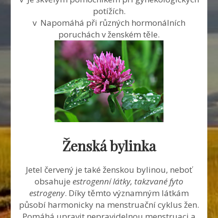
potížích.
v Napomáhá při různých hormonálních
poruchách v ženském těle.
Ženská bylinka
Jetel červený je také ženskou bylinou, neboť
obsahuje
estrogenní látky, takzvané fyto
estrogeny
. Díky těmto významným látkám
působí harmonicky na menstruační cyklus žen.
Pomáhá upravit nepravidelnou menstruaci a