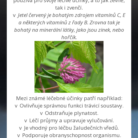
používá pro svoje léčivé účinky, a to jak zevně,
tak i zvenčí.
v
Jetel červený je bohatým zdrojem vitamínů C, E
a některých vitamínů z řady B. Zrovna tak je
bohatý na minerální látky, jako jsou zinek, nebo
hořčík.
Mezi známé léčebné účinky patří například:
v Ovlivňuje správnou funkci trávicí soustavy.
v Odstraňuje plynatost.
v Léčí průjmy a upravuje vylučování.
v Je vhodný pro léčbu žaludečních vředů.
v Podporuje obranyschopnost organismu.