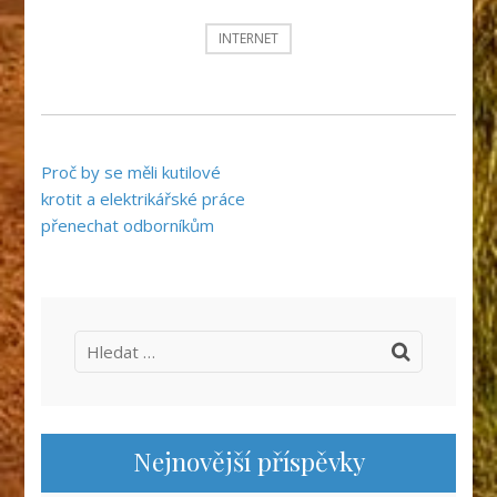
INTERNET
Navigace
Proč by se měli kutilové
pro
krotit a elektrikářské práce
příspěvek
přenechat odborníkům
Vyhledávání
Nejnovější příspěvky