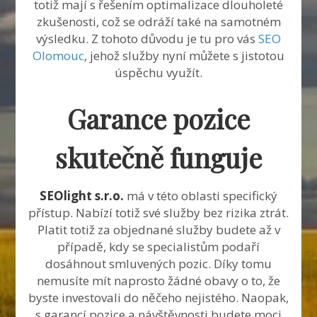
totiž mají s řešením optimalizace dlouholeté
zkušenosti, což se odráží také na samotném
výsledku. Z tohoto důvodu je tu pro vás
SEO
Olomouc
, jehož služby nyní můžete s jistotou
úspěchu využít.
Garance pozice
skutečně funguje
SEOlight s.r.o.
má v této oblasti specifický
přístup. Nabízí totiž své služby bez rizika ztrát.
Platit totiž za objednané služby budete až v
případě, kdy se specialistům podaří
dosáhnout smluvených pozic. Díky tomu
nemusíte mít naprosto žádné obavy o to, že
byste investovali do něčeho nejistého. Naopak,
s garancí pozice a návštěvnosti budete moci