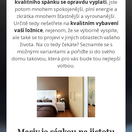
kvalitního spánku se opravdu vyplatí
, jste
potom mnohem spokojenější, plní energie a
zkrátka mnohem šťastnější a vyrovnanější.
Určitě tedy nešetřete na
kvalitním vybavení
vaší ložnice
, nejenom, že se výborně vyspíte,
ale také se to projeví v jiných oblastech vašeho
života. Na co tedy čekáte? Seznamte se s
možnými variantami a pořiďte si do svého
domu takovou, která pro vás bude tou nejlepší
volbou.
Masiv je sázkou na jistotu