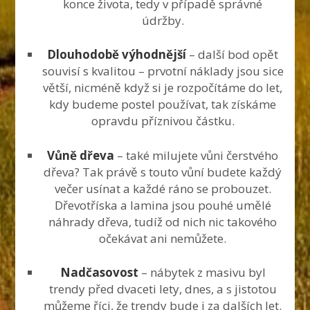
konce života, tedy v případě správné
údržby.
Dlouhodobě výhodnější
– další bod opět
souvisí s kvalitou – prvotní náklady jsou sice
větší, nicméně když si je rozpočítáme do let,
kdy budeme postel používat, tak získáme
opravdu příznivou částku.
Vůně dřeva
– také milujete vůni čerstvého
dřeva? Tak právě s touto vůní budete každý
večer usínat a každé ráno se probouzet.
Dřevotříska a lamina jsou pouhé umělé
náhrady dřeva, tudíž od nich nic takového
očekávat ani nemůžete.
Nadčasovost
– nábytek z masivu byl
trendy před dvaceti lety, dnes, a s jistotou
můžeme říci, že trendy bude i za dalších let.