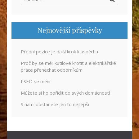
Nejnovější příspěvky
Přední pozice je další krok k úspěchu
Proč by se měli kutilové krotit a elektrikářské
práce přenechat odborníkům
I SEO se mění
Můžete si ho pořídit do svých domácností
S námi dostanete jen to nejlepší