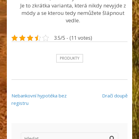
Je to zkrátka varianta, která nikdy nevyjde z
módy a se kterou tedy nemůžete šlápnout
vedle.
3.5/5 - (11 votes)
PRODUKTY
Navigace
Nebankovní hypotéka bez
Dračí doupě
pro
registru
příspěvek
Vyhledávání