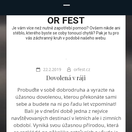
OR FEST
Je vám více než nutně zapotřebí pomoci? Ovšem nikde ani
stéblo, kterého byste se coby tonoucí chytili? Pak je tu pro
vás záchranný kruh v podobě našeho webu.
22.2.2019
orfest.cz
Dovolená v ráji
Probuďte v sobě dobrodruha a vyrazte na
úžasnou dovolenou, kterou překonáte sami
sebe a budete na ni po řadu let vzpomínat!
Bali je v dnešní době jedna z nejvíce
navštěvovaných destinací v letních ale i zimních
období. Vyniká svou úžasnou přírodou, která