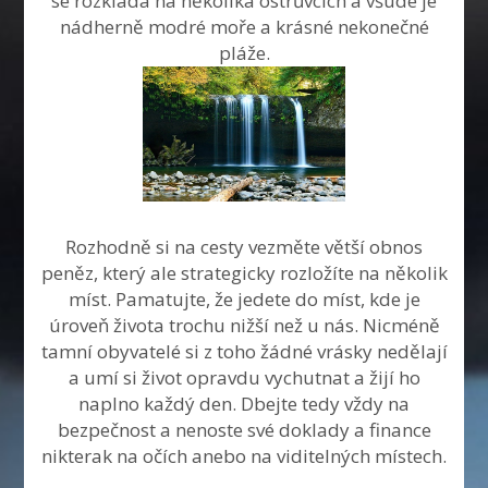
se rozkládá na několika ostrůvcích a všude je
nádherně modré moře a krásné nekonečné
pláže.
Rozhodně si na cesty vezměte větší obnos
peněz, který ale strategicky rozložíte na několik
míst. Pamatujte, že jedete do míst, kde je
úroveň života trochu nižší než u nás. Nicméně
tamní obyvatelé si z toho žádné vrásky nedělají
a umí si život opravdu vychutnat a žijí ho
naplno každý den. Dbejte tedy vždy na
bezpečnost a nenoste své doklady a finance
nikterak na očích anebo na viditelných místech.