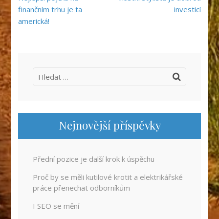
pro
finančním trhu je ta
investicí
příspěvek
americká!
Vyhledávání
Nejnovější příspěvky
Přední pozice je další krok k úspěchu
Proč by se měli kutilové krotit a elektrikářské
práce přenechat odborníkům
I SEO se mění