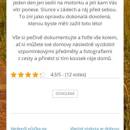
jeden den jen sedli na motorku a jeli kam Vás
vítr ponese. Slunce v zádech a ráj před sebou.
To zní jako opravdu dokonalá dovolená,
kterou byste měli zažít toto léto!
Vše si pečlivě dokumentujte a foťte vše kolem,
ať si můžete své domovy následně vyzdobit
vzpomínkovými předměty a fotografiemi
z cesty a přinést si tím kousek ráje domů.
4.3/5 - (12 votes)
DOVOLENÁ
Navigace
Nejlepší půjčka na
Vlastní stylista je dobrou