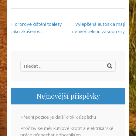
Navigace
Hororové čištění toalety
Vylepšená autoskla mají
pro
jako zkušenost
neuvěřitelnou zásobu síly
příspěvek
Vyhledávání
Nejnovější příspěvky
Přední pozice je další krok k úspěchu
Proč by se měli kutilové krotit a elektrikářské
práce přenechat odborníkům