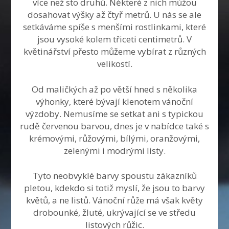
více než sto druhů. Některé z nich můžou
dosahovat výšky až čtyř metrů. U nás se ale
setkáváme spíše s menšími rostlinkami, které
jsou vysoké kolem třiceti centimetrů. V
květinářství přesto můžeme vybírat z různých
velikostí.
Od maličkých až po větší hned s několika
výhonky, které bývají klenotem vánoční
výzdoby. Nemusíme se setkat ani s typickou
rudě červenou barvou, dnes je v nabídce také s
krémovými, růžovými, bílými, oranžovými,
zelenými i modrými listy.
Tyto neobvyklé barvy spoustu zákazníků
pletou, kdekdo si totiž myslí, že jsou to barvy
květů, a ne listů. Vánoční růže má však květy
drobounké, žluté, ukrývající se ve středu
listových růžic.