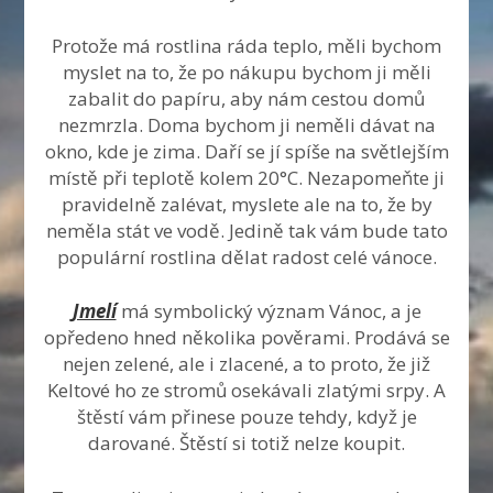
Protože má rostlina ráda teplo, měli bychom
myslet na to, že po nákupu bychom ji měli
zabalit do papíru, aby nám cestou domů
nezmrzla. Doma bychom ji neměli dávat na
okno, kde je zima. Daří se jí spíše na světlejším
místě při teplotě kolem 20°C. Nezapomeňte ji
pravidelně zalévat, myslete ale na to, že by
neměla stát ve vodě. Jedině tak vám bude tato
populární rostlina dělat radost celé vánoce.
Jmelí
má symbolický význam Vánoc, a je
opředeno hned několika pověrami. Prodává se
nejen zelené, ale i zlacené, a to proto, že již
Keltové ho ze stromů osekávali zlatými srpy. A
štěstí vám přinese pouze tehdy, když je
darované. Štěstí si totiž nelze koupit.