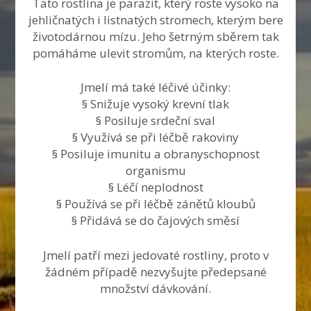
Tato rostlina je parazit, který roste vysoko na
jehličnatých i listnatých stromech, kterým bere
životodárnou mízu. Jeho šetrným sběrem tak
pomáháme ulevit stromům, na kterých roste.
Jmelí má také léčivé účinky:
§ Snižuje vysoký krevní tlak
§ Posiluje srdeční sval
§ Využívá se při léčbě rakoviny
§ Posiluje imunitu a obranyschopnost
organismu
§ Léčí neplodnost
§ Používá se při léčbě zánětů kloubů
§ Přidává se do čajových směsí
Jmelí patří mezi jedovaté rostliny, proto v
žádném případě nezvyšujte předepsané
množství dávkování.