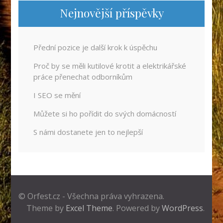
Nejnovější příspěvky
Přední pozice je další krok k úspěchu
Proč by se měli kutilové krotit a elektrikářské
práce přenechat odborníkům
I SEO se mění
Můžete si ho pořídit do svých domácností
S námi dostanete jen to nejlepší
© Orfest.cz - Všechna práva vyhrazena.
Theme by
Excel Theme
. Powered by
WordPress
.