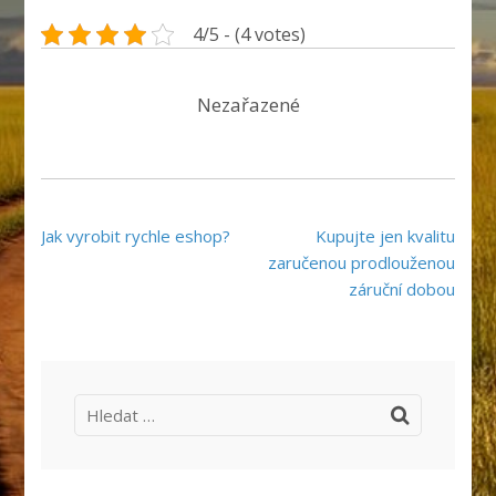
4/5 - (4 votes)
Nezařazené
Navigace
Jak vyrobit rychle eshop?
Kupujte jen kvalitu
pro
zaručenou prodlouženou
příspěvek
záruční dobou
Vyhledávání