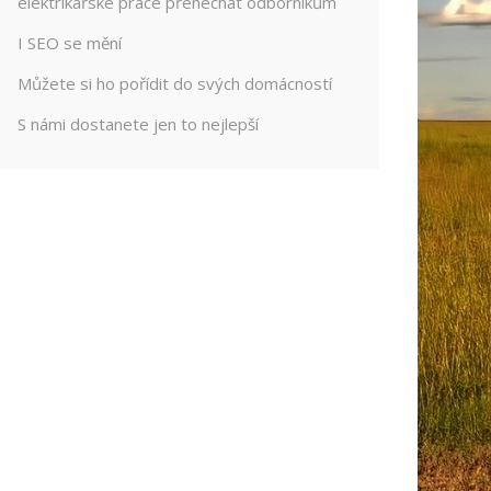
elektrikářské práce přenechat odborníkům
I SEO se mění
Můžete si ho pořídit do svých domácností
S námi dostanete jen to nejlepší