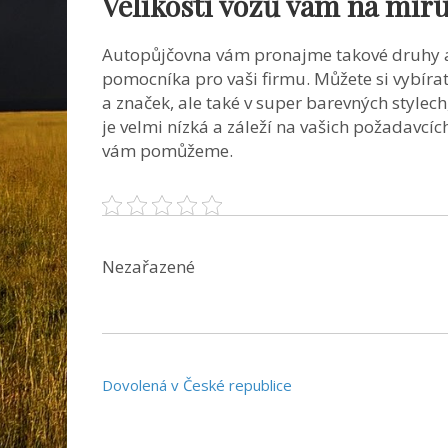
Velikosti vozů vám na mír
Autopůjčovna vám pronajme takové druhy a ve
pomocníka pro vaši firmu. Můžete si vybírat
a značek, ale také v super barevných stylech,
je velmi nízká a záleží na vašich požadavcíc
vám pomůžeme.
Nezařazené
Navigace
Dovolená v České republice
pro
příspěvek