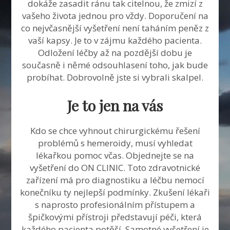
dokáže zasadit ránu tak citelnou, že zmizí z
vašeho života jednou pro vždy. Doporučení na
co nejvčasnější vyšetření není taháním peněz z
vaší kapsy. Je to v zájmu každého pacienta.
Odložení léčby až na pozdější dobu je
současně i němé odsouhlasení toho, jak bude
probíhat. Dobrovolně jste si vybrali skalpel.
Je to jen na vás
Kdo se chce vyhnout chirurgickému řešení
problémů s
hemeroidy
, musí vyhledat
lékařkou pomoc včas. Objednejte se na
vyšetření do ON CLINIC. Toto zdravotnické
zařízení má pro diagnostiku a léčbu nemocí
konečníku ty nejlepší podmínky. Zkušení lékaři
s naprosto profesionálním přístupem a
špičkovými přístroji představují péči, která
každého pacienta potěší. Samotné vyšetření je