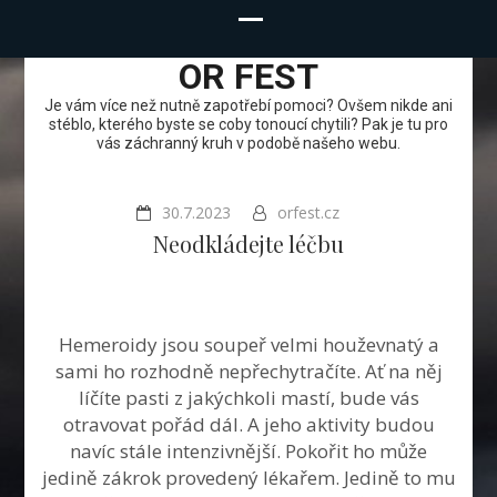
OR FEST
Je vám více než nutně zapotřebí pomoci? Ovšem nikde ani
stéblo, kterého byste se coby tonoucí chytili? Pak je tu pro
vás záchranný kruh v podobě našeho webu.
30.7.2023
orfest.cz
Neodkládejte léčbu
Hemeroidy jsou soupeř velmi houževnatý a
sami ho rozhodně nepřechytračíte. Ať na něj
líčíte pasti z jakýchkoli mastí, bude vás
otravovat pořád dál. A jeho aktivity budou
navíc stále intenzivnější. Pokořit ho může
jedině zákrok provedený lékařem. Jedině to mu