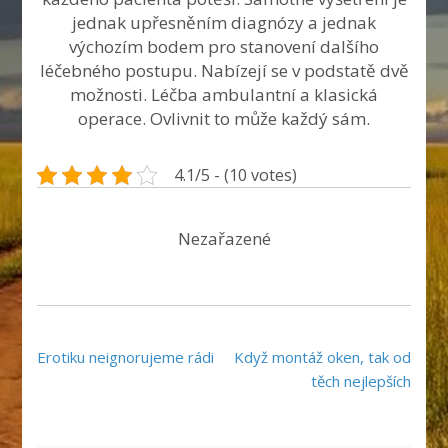
jednak upřesněním diagnózy a jednak
výchozím bodem pro stanovení dalšího
léčebného postupu. Nabízejí se v podstatě dvě
možnosti. Léčba ambulantní a klasická
operace. Ovlivnit to může každý sám.
4.1/5 - (10 votes)
Nezařazené
Navigace
Erotiku neignorujeme rádi
Když montáž oken, tak od
pro
těch nejlepších
příspěvek