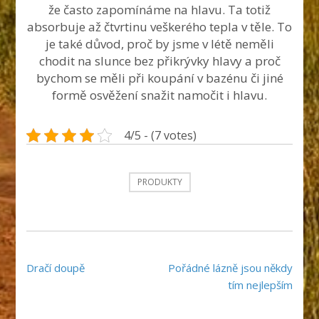
že často zapomínáme na hlavu. Ta totiž
absorbuje až čtvrtinu veškerého tepla v těle. To
je také důvod, proč by jsme v létě neměli
chodit na slunce bez přikrývky hlavy a proč
bychom se měli při koupání v bazénu či jiné
formě osvěžení snažit namočit i hlavu.
4/5 - (7 votes)
PRODUKTY
Navigace
Dračí doupě
Pořádné lázně jsou někdy
pro
tím nejlepším
příspěvek