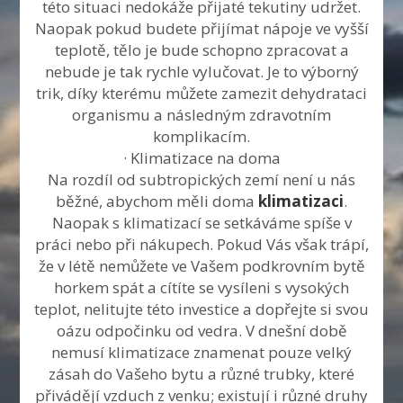
této situaci nedokáže přijaté tekutiny udržet.
Naopak pokud budete přijímat nápoje ve vyšší
teplotě, tělo je bude schopno zpracovat a
nebude je tak rychle vylučovat. Je to výborný
trik, díky kterému můžete zamezit dehydrataci
organismu a následným zdravotním
komplikacím.
· Klimatizace na doma
Na rozdíl od subtropických zemí není u nás
běžné, abychom měli doma
klimatizaci
.
Naopak s klimatizací se setkáváme spíše v
práci nebo při nákupech. Pokud Vás však trápí,
že v létě nemůžete ve Vašem podkrovním bytě
horkem spát a cítíte se vysíleni s vysokých
teplot, nelitujte této investice a dopřejte si svou
oázu odpočinku od vedra. V dnešní době
nemusí klimatizace znamenat pouze velký
zásah do Vašeho bytu a různé trubky, které
přivádějí vzduch z venku; existují i různé druhy