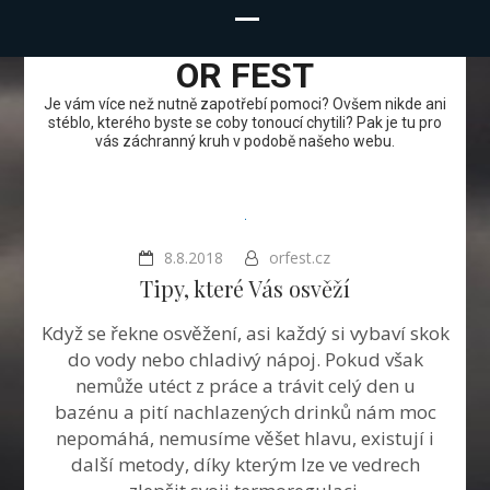
OR FEST
Je vám více než nutně zapotřebí pomoci? Ovšem nikde ani
stéblo, kterého byste se coby tonoucí chytili? Pak je tu pro
vás záchranný kruh v podobě našeho webu.
8.8.2018
orfest.cz
Tipy, které Vás osvěží
Když se řekne osvěžení, asi každý si vybaví skok
do vody nebo chladivý nápoj. Pokud však
nemůže utéct z práce a trávit celý den u
bazénu a pití nachlazených drinků nám moc
nepomáhá, nemusíme věšet hlavu, existují i
další metody, díky kterým lze ve vedrech