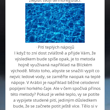
zlepšit svoji termoregulaci.
· Pití teplých nápojů
I když to zní dost zvláštně a přijde Vám, že
výsledkem bude spíše opak, je to metoda
hojně využívaná například na Blízkém
východě. Místo toho, abyste se snažili vypít co
nejvíc ledové vody, se zaměřte naopak na teplé
nápoje. V Arábii je například běžné celodenní
popíjení horkého čaje. Ale v čem spočívá přínos
této metody? Pokud je velké teplo, vy se potíte
a vypijete studené pití, jediným důsledkem
bude, že se začnete potit ještě více. Tělo si v