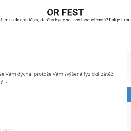
OR FEST
em nikde ani stéblo, kterého byste se coby tonoucí chytili? Pak je tu 
se Vám dýchá, protože Vám zvýšená fyzická zátěž
my …
0.2023