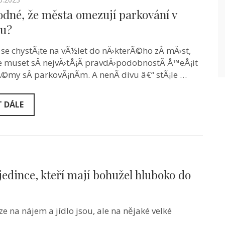
odné, že města omezují parkování v
ru?
se chystÃ¡te na vÃ½let do nÄ›kterÃ©ho zÂ mÄ›st,
 muset sÂ nejvÄ›tÅ¡Ã­ pravdÄ›podobnostÃ­ Å™eÅ¡it
©my sÂ parkovÃ¡nÃ­m. A nenÃ­ divu â€“ stÃ¡le …
T DÁLE
edince, kteří mají bohužel hluboko do
e na nájem a jídlo jsou, ale na nějaké velké