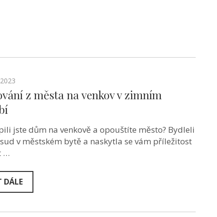
.2023
ování z města na venkov v zimním
bí
ili jste dům na venkově a opouštíte město? Bydleli
osud v městském bytě a naskytla se vám příležitost
t …
T DÁLE