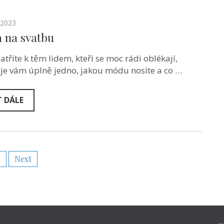
.2023
 na svatbu
atříte k těm lidem, kteří se moc rádi oblékají,
je vám úplně jedno, jakou módu nosíte a co …
T DÁLE
9
Next