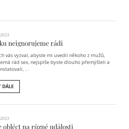
.2023
iku neignorujeme rádi
h vás vyzval, abyste mi uvedli někoho z mužů,
nemá rád sex, nejspíše byste dlouho přemýšleli a
nstatovali, …
T DÁLE
.2023
e obléct na různé události