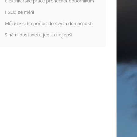
elektrikářské práce přenechat odborníkům
I SEO se mění
Můžete si ho pořídit do svých domácností
S námi dostanete jen to nejlepší