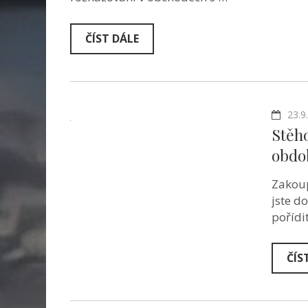
ČÍST DÁLE
23.9
Stěh
obdo
Zakoup
jste d
pořídi
ČÍS