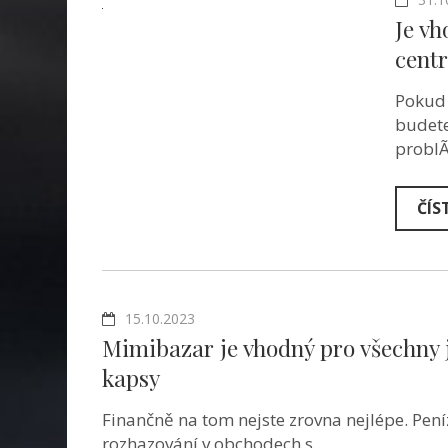
Je vh
cent
Pokud 
budete
problÃ
ČÍS
15.10.2023
Mimibazar je vhodný pro všechny j
kapsy
Finančně na tom nejste zrovna nejlépe. Peníz
rozhazování v obchodech s …