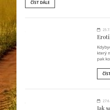
ČÍST DÁLE
25.7
Erot
Kdybyc
který 
pak ko
ČÍS
27.6
Jak s