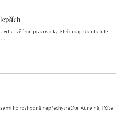
lepších
pravdu ověřené pracovníky, kteří mají dlouholeté
a …
ami ho rozhodně nepřechytračíte. Ať na něj líčíte